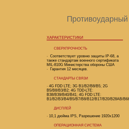
Противоударный
ХАРАКТЕРИСТИКИ
СВЕРХПРОЧНОСТЬ
· Соответствует уровню защиты IP-68, а
также стандартам военного сертификата
MIL-810G Министерства обороны США
· Гарантия 12 месяцев.
СТАНДАРТЫ СВЯЗИ
· 4G FDD LTE; 3G B1/B2/B8/B5; 2G
B5/B8/B3/B2; 4G TDD-LTE:
B38/B39/B40/B41; 4G FDD LTE:
B1/B2/B3/B4/B5/B7/B8/B12/B17/B20/B28AB/B66
ДИСПЛЕЙ
·
10,1
дюйма IPS, Разрешение
1920x1200
ОПЕРАЦИОННАЯ СИСТЕМА