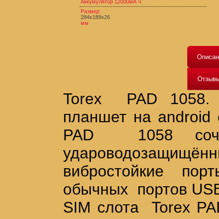
Аккумулятор 12000мА⋅ч
Размер:
284x189x26
мм
Описан
Отзыв
Torex PAD 1058. 
планшет на androi
PAD 1058 соче
удароводозащищ
вибростойкие пор
обычных портов USB-
SIM слота Torex PA