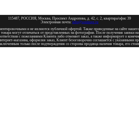
115487, РОССИЯ, Москва, Проспект Андропова, д. 42, c. 2, квартира/офис 39
Электронная почта:
info@sonimxp.ru
риентировочными и не являются публичной офертой. Также приведенные на сайте нашего
товара могут отличаться от представленных на фотографии. После получения заявки на
оответствии с пожеланиями Клиента либо отменяет заказ, а также информирует о конечн
нтернет-магазина, оформляя заказ, Клиент безоговорочно соглашается с указанными пр
аключенным только после подтверждения со стороны продавца наличия товара, его стоим