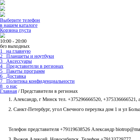
Выберите телефон
в нашем каталоге
Корзина пуста
10:00 - 20:00
без выходных
1 на главную
2 Планшеты и ноутбуки
3 Аксессуары
4 Представители в регионах
5 Пакеты программ
6 Доставка
7 Политика конфиденциальности
8 о нас
Главная
/
Представители в регионах
1. Александр, г Минск тел. +375296666520, +375336666521, 
2. Санкт-Петербург, угол Свечного переулка дом 1 и ул Боль
Телефон представителя +79119638526 Александр biotrop@mai
3. Рыжов Алексей, Новосибирск. Телефон +79133729777