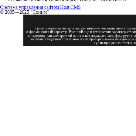
Система управления сайтом Host CMS
© 2005—2025 "Соним"
Цены, указанные на сайте нашего интернет-магазина являются о
информационный характер. Внешний вид и технические характеристики 
по телефону или электронной почте и подтверждает, модифицирует в с
картами осуществляется только после проверки заказа менеджером и
купли-продажи считается з