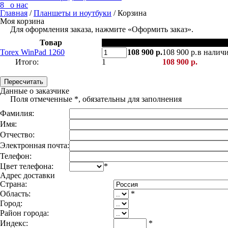
8 о нас
Главная
/
Планшеты и ноутбуки
/
Корзина
Моя корзина
Для оформления заказа, нажмите «Оформить заказ».
Товар
Кол-во
Цена
Сумма
Склад
Torex WinPad 1260
108 900 р.
108 900 р.
в налич
Итого:
1
108 900 р.
Данные о заказчике
Поля отмеченные
*
, обязательны для заполнения
Фамилия:
Имя:
Отчество:
Электронная почта:
Телефон:
Цвет телефона:
*
Адрес доставки
Страна:
Область:
*
Город:
Район города:
Индекс:
*