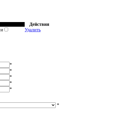
Отложить
Действия
ии
Удалить
*
*
*
*
*
*